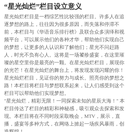
“
星光灿烂
”栏目设立
意义
星光灿烂栏目是一档综艺性比较强的栏目。许多人在追
逐梦想的路上，往往因为很多原因，而失落和停滞不
前，本栏目与《华语音乐排行榜》及联合众多演绎和视
频平台，可以展示他们的各种才华，帮助他们实现自己
的梦想，让更多的人认识和了解他们；星光不问赶路
人，时光不负有心人。这将是一场饕殄盛宴，在这里璀
璨的星空里你是最亮的一颗。在星光灿烂栏目，展现你
的光芒！在星光灿烂的舞台上，将发现发现闪耀的你！
星光灿烂栏目，见证你的努力与成长。照亮你的梦想之
路！本栏目将栏目与梦想联系起来，让人们感受到这个
栏目可以帮助他们实现梦想。
"星光灿烂，精彩无限！一同探索未知的星辰大海！" 本
栏目传达了栏目的精彩和神秘感，吸引观众去探索和发
现。本栏目将在不同时段采取晚会，MTV，展示，直
播，盛宴等多种方式，在网络上掀起一场疾风暴雨，创
造辉煌！